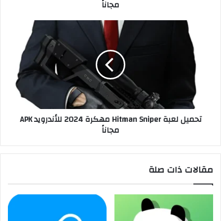
مجاناً
تحميل لعبة Hitman Sniper مهكرة 2024 للأندرويد APK
مجاناً
مقالات ذات صلة