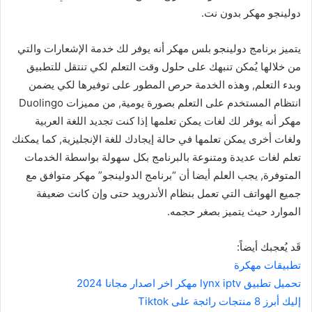
دولينجو مهكر بدون نت.
يتميز برنامج دولينجو بلس مهكر أنه يوفر لك خدمة الإشعارات والتي
من خلالها يُمكن تنبهك على حلول وقت التعلم لكي تنتقل للتطبيق
وبدء التعلم, وهذه الخدمة حرص المطور على توفيرها لكي يضمن
انتظام المستخدم على التعلم بصورة يومية, من مميزات Duolingo
مهكر أنه يوفر لك لغات يمكن تعلمها إذا كنت تجديد اللغة العربية
ولغات أخرى يمكن تعلمها في حالة إيجادك للغة الإنجليزية, كما يمكنك
تعلم لغات عديدة ومتنوعة بالبرنامج بكل سهولة بواسطة الخدمات
المتوفرة, يجب العلم أيضا أن “برنامج الدولينجو” مهكر متوافق مع
جميع الهواتف التي تعمل بنظام الأندرويد حتى وإن كانت ضعيفة
الموارد حيث يتميز بصغر حجمه.
قَد يُعجبك أيضاً:
تطبيقات مهكرة
تحميل تطبيق lynx iptv مهكر اخر اصدار مجانا 2024
إليك أبرز 8 منتجات رائجة على Tiktok