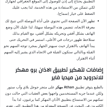
التطبيق يحتاج إلى إذن للوصول إلى الموقع الجغرافي لجهازك
لكي تتمكن من الاستفادة من هذه الخدمة، لذا يجب عليك
الضغط على خيار (سماح).
تظهر الآن الصفحة التي تحتوي على أداة البوصلة التي تتيح لك
معرفة الاتجاه، تتضمن هذه البوصلة سهمًا، لذا عليك الآن وضع
الهاتف بشكل أفقي وتحريكه بشكل أفقي، مع القيام بذلك
ستلاحظ ظهور درجات في الأعلى، استمر في التحريك حتى
يبدأ الهاتف بالاهتزاز حيث سيهتز الجهاز بمجرد توجه السهم نحو
القبلة وبالتالي ستكون القبلة في الاتجاه الذي يشير إليه السهم
أثناء الاهتزاز.
إضافات لتهكير تطبيق الاذان برو مهكر
للاندرويد من ميديا فاير
بالطبع يتوفر تطبيق
Athan مهكر
على متجر جوجل بلاي وآب ستور
ولكن عندما جربه المستخدمين واجهوا بعض العقبات التي حالت دون
تمكنهم من الاستمتاع بتطبيق الأذان المهكر كما يرغبون، لذا بدأ
الكثيرون في البحث عن النسخة المعدلة من هذا التطبيق التي تقدم