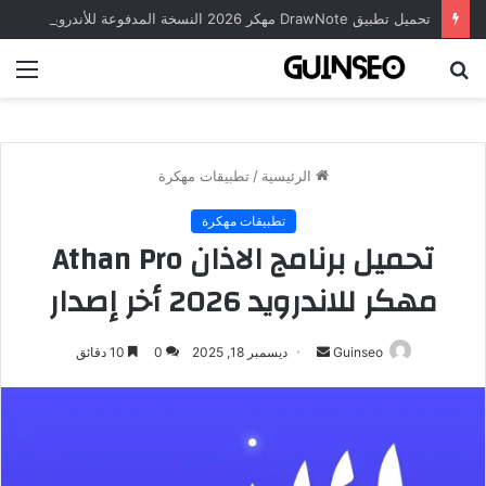
تحميل تطبيق DrawNote مهكر 2026 النسخة المدفوعة للأندرويد مجاناً
بحث
الق
عن
الرئيسية
/
تطبيقات مهكرة
تطبيقات مهكرة
تحميل برنامج الاذان Athan Pro
مهكر للاندرويد 2026 أخر إصدار
أرسل
Guinseo
ديسمبر 18, 2025
0
10 دقائق
بريدا
إلكترونيا