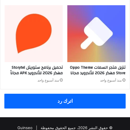
تنزيل متجر السمات Oppo Theme
تحميل برنامج ستوريتل Storytel
Store مهكر 2026 للأندرويد مجانا
مهكر 2026 للأندرويد APK مجاناً
منذ أسبوع واحد
منذ أسبوع واحد
اترك رد
© حقوق النشر 2026، جميع الحقوق محفوظة |
Guinseo