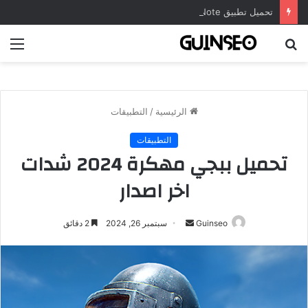
تحميل تطبيق DrawNote مهكر 2026 النسخة المدفوعة للأندرويد مجاناً
بحث
الق
عن
الرئيسية
/
التطبيقات
التطبيقات
تحميل ببجي مهكرة 2024 شدات
اخر اصدار
أرسل
Guinseo
سبتمبر 26, 2024
2 دقائق
بريدا
إلكترونيا